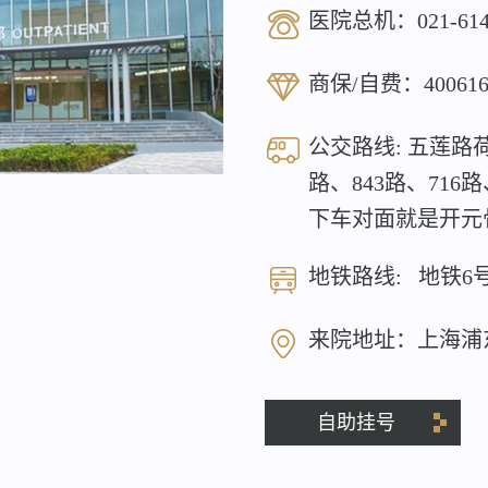
医院总机：
021-61
商保/自费：
40061
公交路线: 五莲路荷
路、843路、716
下车对面就是开元
地铁路线: 地铁6
来院地址：上海浦
自助挂号