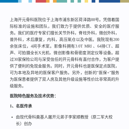
上海开元骨科医院位于上海市浦东新区荷泽路88号。凭借着国
际标准的设施和团队，我们致力于提供优质、安全的医疗服
务。我们的医疗专家们擅长关节外科，脊柱外科，微创外科，
普外科，术后康复，内科，高压氧仓以及中医。我院现有200
余张床位，4间手术室。影像科拥有3.0T MRI 、64排CT、超
声、可拍摄全长X光机、微创影像和骨密度测定仪等设备。超
过30家保险公司与深受信任的开元骨科有直付合作，为客户提
供了便利的免现金服务。同时，开元骨科也是医保定点医院，
可为本地及异地的医保客户服务。另外，创新的“医保+”服务
为医保患者提供了双人房及其他升级设施等性价比非常高的升
级服务。
医院特色服务及技术优势：
1、名医传承
由现代骨科奠基人屠开元弟子李家顺教授（原二军大校
长）创办